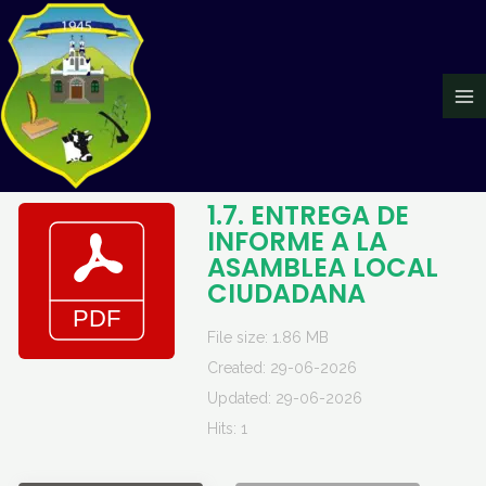
Ir
Ma
al
Me
contenido
1.7. ENTREGA DE
INFORME A LA
ASAMBLEA LOCAL
CIUDADANA
File size: 1.86 MB
Created: 29-06-2026
Updated: 29-06-2026
Hits: 1