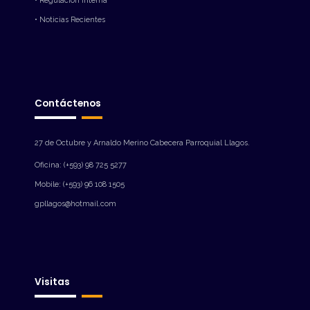
• Regulación Interna
• Noticias Recientes
Contáctenos
27 de Octubre y Arnaldo Merino Cabecera Parroquial Llagos.
Oficina: (+593) 98 725 5277
Mobile: (+593) 96 108 1505
gpllagos@hotmail.com
Visitas