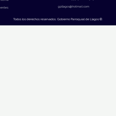
gpllagos@hotmail.com
ientes
Todos los derechos reservados. Gobierno Parroquial de Llagos ©.