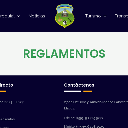
roquial
Noticias
Turismo
Trans
REGLAMENTOS
irecto
Contáctenos
ión 2023 - 2027
27 de Octubre y Arnaldo Merino Cabecera
Llagos.
Oficina: (+593) 98 725 5277
e Cuentas
Mobile: (+593) 96 108 1505
Interna