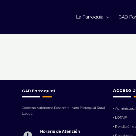
Ir
al
La Parroquia
GAD Par
contenido
Acceso D
GAD Parroquial
Gobierno Autónomo Descentralizado Parroquial Rural
• Administrac
Llagos.
• LOTAIP
• Rendición d
Horario de Atención
• Regulación 