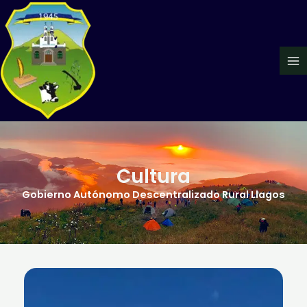
Ir
Ma
al
Me
contenido
Cultura
Gobierno Autónomo Descentralizado Rural Llagos