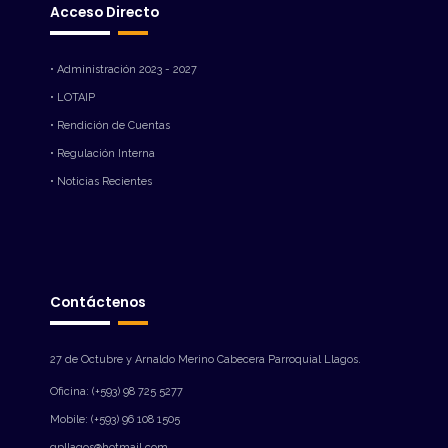
Acceso Directo
• Administración 2023 - 2027
• LOTAIP
• Rendición de Cuentas
• Regulación Interna
• Noticias Recientes
Contáctenos
27 de Octubre y Arnaldo Merino Cabecera Parroquial Llagos.
Oficina: (+593) 98 725 5277
Mobile: (+593) 96 108 1505
gpllagos@hotmail.com